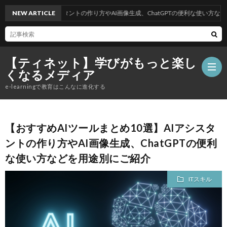
AIアシスタントの作り方やAI画像生成、ChatGPTの便利な使い方などを用途別にご
NEW ARTICLE
【ティネット】学びがもっと楽し
くなるメディア
e-learningで教育はこんなに進化する
テ
【おすすめAIツールまとめ10選】AIアシスタ
ントの作り方やAI画像生成、ChatGPTの便利
ィ
お
な使い方などを用途別にご紹介
ネ
勧
語
ITスキル
ッ
め
学