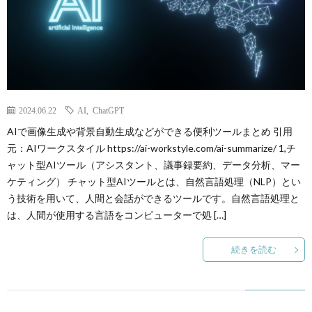
ト
の
の
T
と
勉
勉
は
強
強
2024.06.22
AI
,
ChatGPT
方
IT
AIで画像生成や背景自動生成などができる便利ツールまとめ 引用
元：AIワークスタイル https://ai-workstyle.com/ai-summarize/ 1,チ
法
の
PMP
ャット型AIツール（アシスタント、議事録要約、データ分析、マー
ケティング） チャット型AIツールとは、自然言語処理（NLP）とい
学
の
個
う技術を用いて、人間と会話ができるツールです。自然言語処理と
は、人間が使用する言語をコンピューターで処 […]
習
学
別
オ
続きを読む
方
習
レ
ン
法
方
ッ
ラ