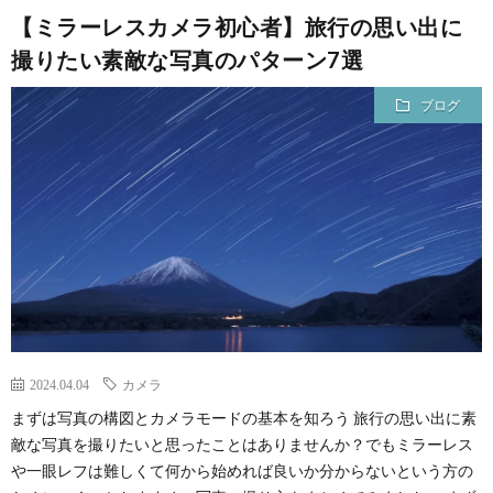
【ミラーレスカメラ初心者】旅行の思い出に
法
撮りたい素敵な写真のパターン7選
ス
イ
ブログ
ン
ン
一
レ
覧
ッ
ス
ン
2024.04.04
カメラ
比
まずは写真の構図とカメラモードの基本を知ろう 旅行の思い出に素
敵な写真を撮りたいと思ったことはありませんか？でもミラーレス
や一眼レフは難しくて何から始めれば良いか分からないという方の
較