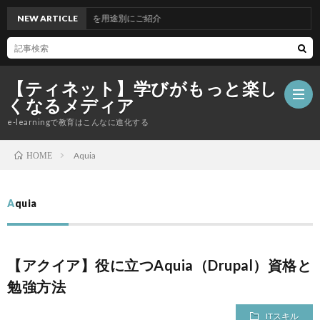
GPTの便利な使い方などを用途別にご紹介
NEW ARTICLE
【ティネット】学びがもっと楽し
くなるメディア
e-learningで教育はこんなに進化する
Aquia
HOME
テ
Aquia
ィ
お
ネ
勧
語
【アクイア】役に立つAquia（Drupal）資格と
勉強方法
ッ
め
学
ITスキル