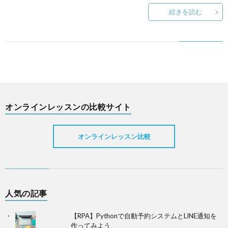
続きを読む
法
ス
イ
ン
ン
一
レ
オンラインレッスンの比較サイト
覧
ッ
ス
オンラインレッスン比較
ン
比
人気の記事
【RPA】Pythonで自動予約システムとLINE通知を
較
作ってみよう