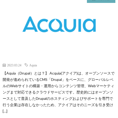
ト
の
の
T
と
勉
勉
は
強
強
方
IT
法
の
PMP
2023.03.24
Aquia
【Aquia（Drupal）とは？】 Acquia(アクイア)は、オープンソースで
学
の
個
開発が進められているCMS「Drupal」をベースに、グローバルレベ
ルのWebサイトの構築・運用からコンテンツ管理、Webマーケティ
習
学
別
オ
ングまで対応できるクラウドサービスです。歴史的にはオープンソ
ースとして普及したDrupalのホスティングおよびサポートを専門で
方
習
レ
ン
行う企業は存在しなかったため、アクイアはそのニーズを引き受け
[…]
法
方
ッ
ラ