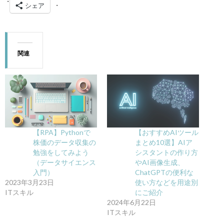
シェア
関連
【RPA】Pythonで
【おすすめAIツール
株価のデータ収集の
まとめ10選】AIア
勉強をしてみよう
シスタントの作り方
（データサイエンス
やAI画像生成、
入門）
ChatGPTの便利な
2023年3月23日
使い方などを用途別
ITスキル
にご紹介
2024年6月22日
ITスキル