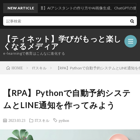
ツールまとめ10選】AIアシスタントの作り方やAI画像生成、ChatGPTの便利な使
NEW ARTICLE
【ティネット】学びがもっと楽し
くなるメディア
e-learningで教育はこんなに進化する
ITスキル
【RPA】Pythonで自動予約システムとLINE通知
HOME
テ
【RPA】Pythonで自動予約システ
ィ
お
ムとLINE通知を作ってみよう
ネ
勧
語
2023.03.23
ITスキル
python
ッ
め
学