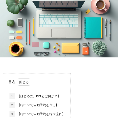
ト
の
の
T
と
勉
勉
は
強
強
方
IT
法
の
PMP
学
の
個
目次
習
学
別
オ
1.
【はじめに。RPAとは何か？】
方
習
レ
ン
2.
【Pythonで自動予約を作る】
3.
【Pythonで自動予約を行う流れ】
法
方
ッ
ラ