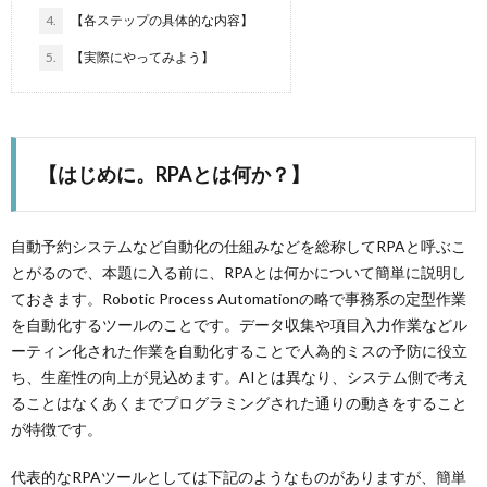
4.
【各ステップの具体的な内容】
法
ス
イ
5.
【実際にやってみよう】
ン
ン
【はじめに。RPAとは何か？】
一
レ
覧
ッ
自動予約システムなど自動化の仕組みなどを総称してRPAと呼ぶこ
とがるので、本題に入る前に、RPAとは何かについて簡単に説明し
ス
ておきます。Robotic Process Automationの略で事務系の定型作業
を自動化するツールのことです。データ収集や項目入力作業などル
ーティン化された作業を自動化することで人為的ミスの予防に役立
ン
ち、生産性の向上が見込めます。AIとは異なり、システム側で考え
ることはなくあくまでプログラミングされた通りの動きをすること
比
が特徴です。
較
代表的なRPAツールとしては下記のようなものがありますが、簡単