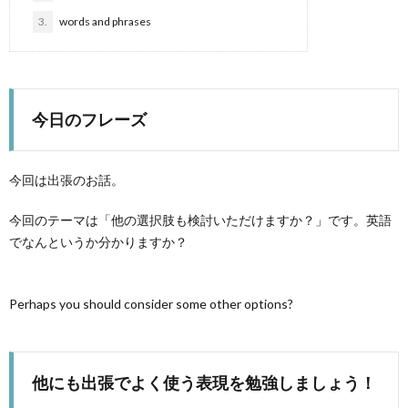
3.
words and phrases
法
ス
イ
ン
ン
今日のフレーズ
一
レ
今回は出張のお話。
覧
ッ
今回のテーマは「他の選択肢も検討いただけますか？」です。英語
でなんというか分かりますか？
ス
ン
Perhaps you should consider some other options?
比
他にも出張でよく使う表現を勉強しましょう！
較