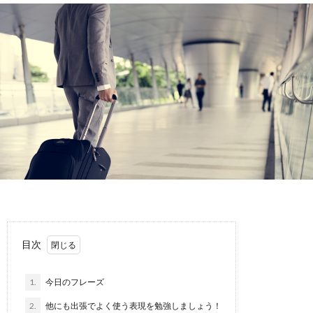
ト
の
の
T
と
勉
勉
は
強
強
方
IT
法
の
PMP
学
の
個
習
学
別
オ
目次
方
習
レ
ン
1.
今日のフレーズ
2.
他にも出張でよく使う表現を勉強しましょう！
法
方
ッ
ラ