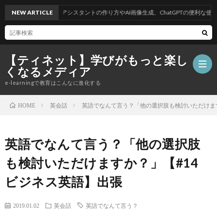
ルまとめ10選】AIアシスタントの作り方やAI画像生成、ChatGPTの便利な使い方
NEW ARTICLE
【ティネット】学びがもっと楽し
くなるメディア
e-learningで教育はこんなに進化する
英会話
英語でなんて言う？「他の選択肢も検討いただけます
HOME
テ
英語でなんて言う？「他の選択肢
ィ
お
も検討いただけますか？」【#14
ネ
勧
語
ビジネス英語】出張
ッ
め
学
2019.01.02
英会話
英語でなんて言う？