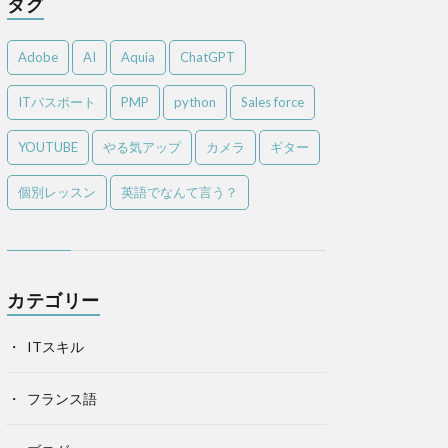
タグ
Adobe
AI
Aquia
ChatGPT
ITパスポート
PMP
python
Sales force
YOUTUBE
やる気アップ
カメラ
ギター
個別レッスン
英語でなんて言う？
カテゴリー
ITスキル
フランス語