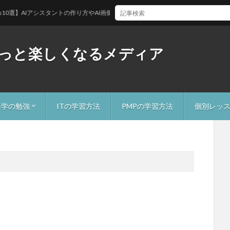
選】AIアシスタントの作り方やAI画像生成、ChatGPTの便利な使い方などを用途別
っと楽しくなるメディア
語学の勉強
ITの学習方法
PMPの学習方法
個別レッ
英会話の学習方法
OEICの学習方法
フランス語の学習方法
中国語の学習方法