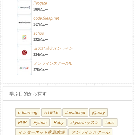
Progate
389ビュー
code.9leap.net
367ビュー
schoo
332ビュー
京大紅萌会オンライン
324ビュー
オンラインスクールIE
278ビュー
学ぶ目的から探す
e-learning
HTML5
JavaScript
jQuery
PHP
Python
Ruby
skypeレッスン
toeic
インターネット家庭教師
オンラインスクール