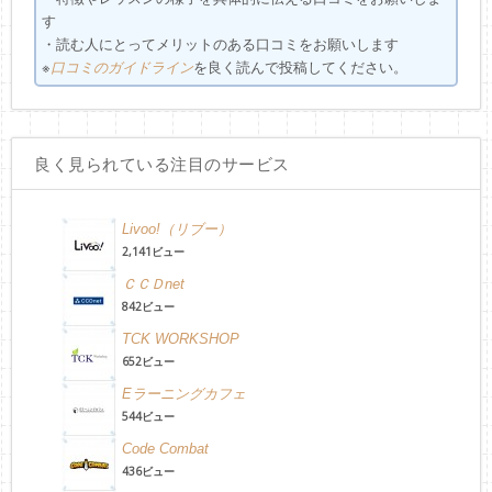
す
・読む人にとってメリットのある口コミをお願いします
※
を良く読んで投稿してください。
口コミのガイドライン
良く見られている注目のサービス
Livoo!（リブー）
2,141ビュー
ＣＣＤnet
842ビュー
TCK WORKSHOP
652ビュー
Eラーニングカフェ
544ビュー
Code Combat
436ビュー