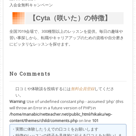
入会金無料キャンペーン
【Cyta（咲いた）の特徴】
全国7019会場で、300種類以上のレッスンを提供。毎日の趣味や
習い事探しから、転職やキャリアアップのための資格や自分磨き
にピッタリなレッスンを探せます。
No Comments
口コミや体験談を投稿するには
してくださ
無料会員登録
い。
Warning
: Use of undefined constant php - assumed 'php' (this
will throw an Error in a future version of PHP) in
/home/manabic/netteacher.net/public_html/hikaku/wp-
content/themes/child/comments.php
on line
101
・実際に体験したうえでの口コミをお願いします
・特徴やレッスンの様子を具体的に伝える口コミをお願いしま