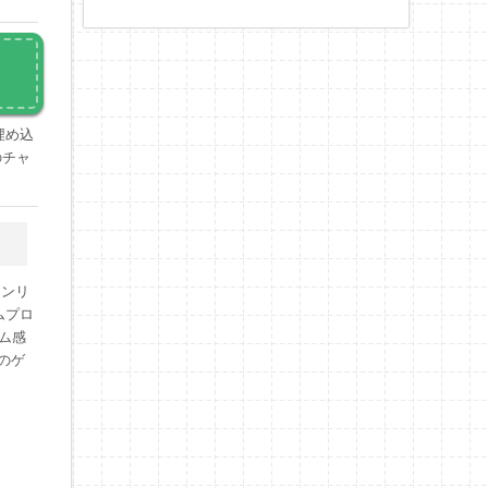
埋め込
のチャ
インリ
ムプロ
ーム感
のゲ