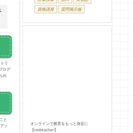
ネ
資格講座
質問掲示板
ートリ
 プログ
られ
ること
オンラインで教育をもっと身近に
をアッ
【netteacher】