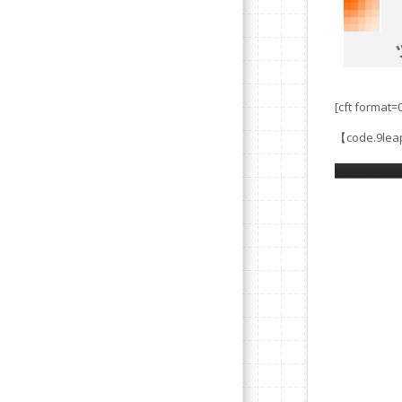
[cft format=
【code.9