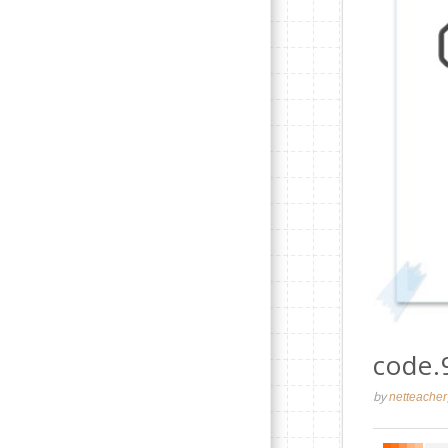
code.
by
netteacher