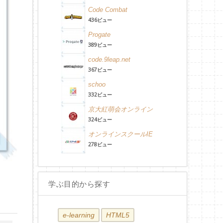
Code Combat
436ビュー
Progate
389ビュー
code.9leap.net
367ビュー
schoo
332ビュー
京大紅萌会オンライン
324ビュー
オンラインスクールIE
278ビュー
学ぶ目的から探す
e-learning
HTML5