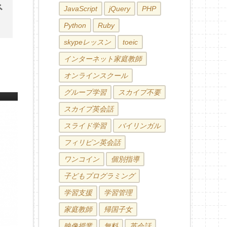
ネ
JavaScript
jQuery
PHP
Python
Ruby
skypeレッスン
toeic
インターネット家庭教師
オンラインスクール
グループ学習
スカイプ不要
スカイプ英会話
スライド学習
バイリンガル
フィリピン英会話
ワンコイン
個別指導
子どもプログラミング
学習支援
学習管理
家庭教師
帰国子女
映像授業
無料
英会話