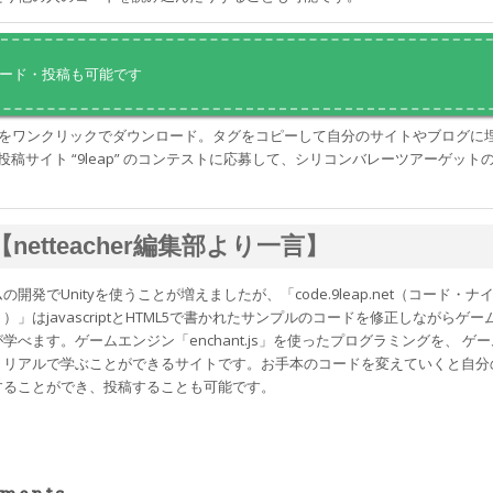
ード・投稿も可能です
イルをワンクリックでダウンロード。タグをコピーして自分のサイトやブログに
L5 投稿サイト “9leap” のコンテストに応募して、シリコンバレーツアーゲット
【netteacher編集部より一言】
開発でUnityを使うことが増えましたが、「code.9leap.net（コード・ナ
）」はjavascriptとHTML5で書かれたサンプルのコードを修正しながらゲー
学べます。ゲームエンジン「enchant.js」を使ったプログラミングを、 ゲ
トリアルで学ぶことができるサイトです。お手本のコードを変えていくと自分
することができ、投稿することも可能です。