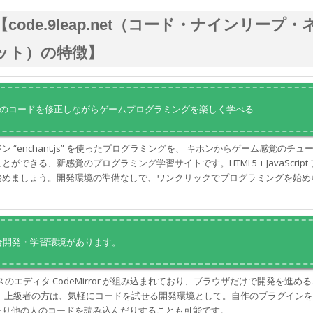
【code.9leap.net（コード・ナインリープ・
ット）の特徴】
のコードを修正しながらゲームプログラミングを楽しく学べる
ン “enchant.js” を使ったプログラミングを、 キホンからゲーム感覚のチュ
ができる、新感覚のプログラミング学習サイトです。HTML5 + JavaScript
始めましょう。開発環境の準備なしで、ワンクリックでプログラミングを始め
統合開発・学習環境があります。
ベースのエディタ CodeMirror が組み込まれており、ブラウザだけで開発を進め
。 上級者の方は、気軽にコードを試せる開発環境として。自作のプラグイン
たり他の人のコードを読み込んだりすることも可能です。