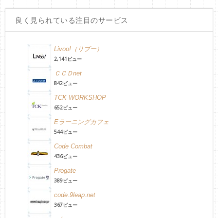
良く見られている注目のサービス
Livoo!（リブー）
2,141ビュー
ＣＣＤnet
842ビュー
TCK WORKSHOP
652ビュー
Eラーニングカフェ
544ビュー
Code Combat
436ビュー
Progate
389ビュー
code.9leap.net
367ビュー