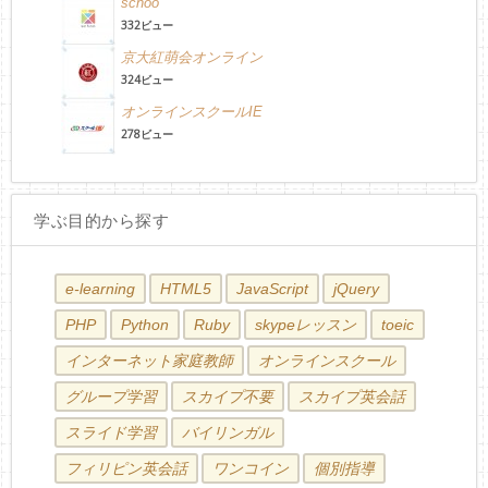
schoo
332ビュー
京大紅萌会オンライン
324ビュー
オンラインスクールIE
278ビュー
学ぶ目的から探す
e-learning
HTML5
JavaScript
jQuery
PHP
Python
Ruby
skypeレッスン
toeic
インターネット家庭教師
オンラインスクール
グループ学習
スカイプ不要
スカイプ英会話
スライド学習
バイリンガル
フィリピン英会話
ワンコイン
個別指導