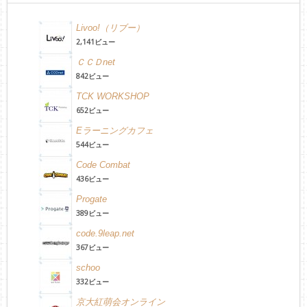
Livoo!（リブー）
2,141ビュー
ＣＣＤnet
842ビュー
TCK WORKSHOP
652ビュー
Eラーニングカフェ
544ビュー
Code Combat
436ビュー
Progate
389ビュー
code.9leap.net
367ビュー
schoo
332ビュー
京大紅萌会オンライン