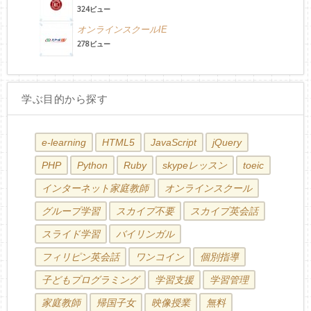
324ビュー
オンラインスクールIE
278ビュー
学ぶ目的から探す
e-learning
HTML5
JavaScript
jQuery
PHP
Python
Ruby
skypeレッスン
toeic
インターネット家庭教師
オンラインスクール
グループ学習
スカイプ不要
スカイプ英会話
スライド学習
バイリンガル
フィリピン英会話
ワンコイン
個別指導
子どもプログラミング
学習支援
学習管理
家庭教師
帰国子女
映像授業
無料