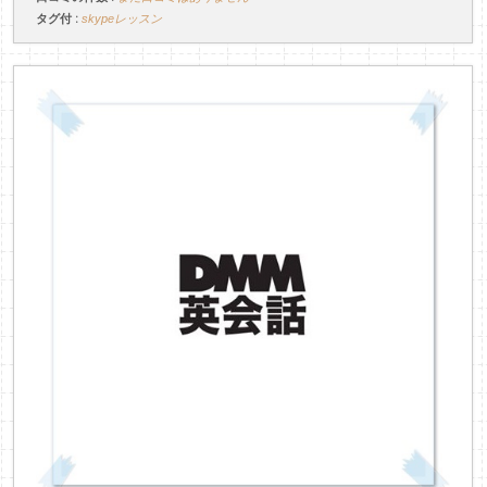
タグ付 :
skypeレッスン